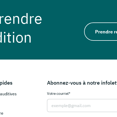
rendre
ition
Prendre r
apides
Abonnez-vous à notre infolet
auditives
Votre courriel*
re