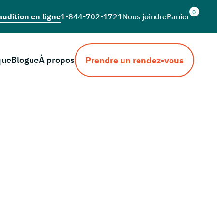
0
audition en ligne
1-844-702-1721
Nous joindre
Panier
que
Blogue
À propos
Prendre un rendez-vous