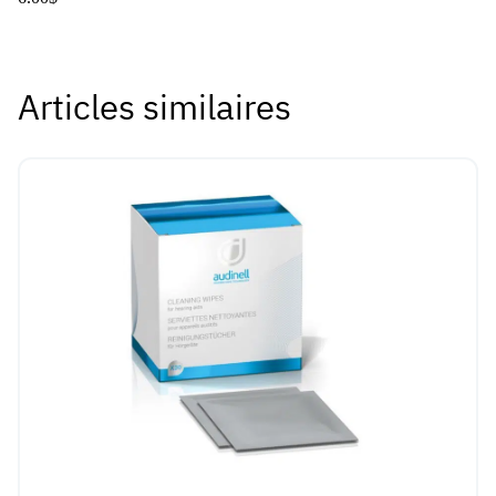
otologique
15
ML
Articles similaires