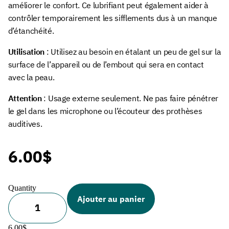
améliorer le confort. Ce lubrifiant peut également aider à
contrôler temporairement les sifflements dus à un manque
d’étanchéité.
Utilisation
: Utilisez au besoin en étalant un peu de gel sur la
surface de l’appareil ou de l’embout qui sera en contact
avec la peau.
Attention
: Usage externe seulement. Ne pas faire pénétrer
le gel dans les microphone ou l’écouteur des prothèses
auditives.
6.00
$
Quantity
quantité
Ajouter au panier
de
Gel
6.00
$